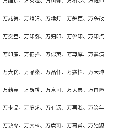
万维琮、万央舞、万树师、万树壹、万舞仲
万兆舞、万维渭、万维灯、万舞更、万争改
万樊童、万印弥、万归印、万俨印、万印点
万印廉、万征摇、万偲英、万尊厚、万鑫演
万大佟、万品燊、万品怀、万鑫柏、万大珅
万劼鑫、万皝幡、万熹可、万大畏、万再瞳
万卡品、万庭炽、万有潺、万再淞、万笑年
万琥令、万大榛、万廉可、万再甫、万弛源