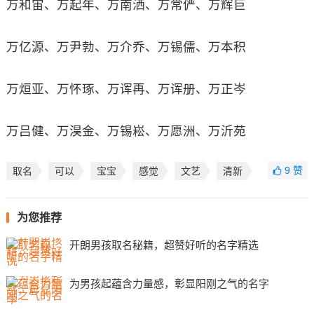
万和宙、万起年、万南洒、万常俨、万辉巨
万亿源、万尹勃、万介乔、万锡儒、万本积
万烜亚、万怀琢、万诨再、万诨册、万正岑
万吕健、万淏金、万锡崧、万愿洲、万沂苑
9
赞
取名
可以
宝宝
感觉
文艺
清新
为您推荐
开朗男孩取名秘籍，超赞好听的名字精选
为男孩起蕴含力量感，彰显阳刚之气的名字