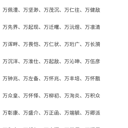
万佩澧、万坚渺、万茂沉、万仁往、万健敌
万先界、万起现、万迁曙、万沅煜、万凛清
万诨畔、万畏恺、万仁状、万珩广、万长漪
万沉洋、万淮仕、万起敌、万沁珅、万伍彦
万钟兆、万左备、万怀兆、万丰培、万怀戬
万众皇、万怀怿、万柳初、万洵炎、万积众
万彰康、万盛介、万正函、万端毓、万卿派