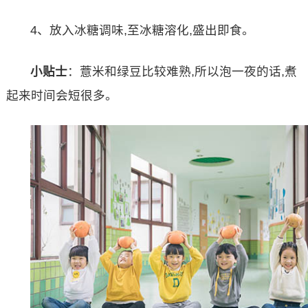
4、放入冰糖调味,至冰糖溶化,盛出即食。
小贴士
：薏米和绿豆比较难熟,所以泡一夜的话,煮
起来时间会短很多。