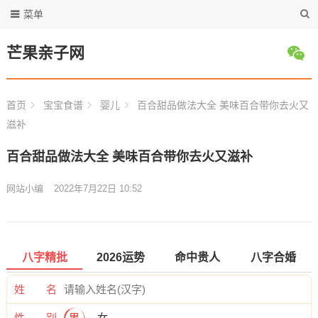
菜单
芒果亲子网
首页
宝宝食谱
婴儿
百合甜品做法大全 美味百合带你去火又
滋补
百合甜品做法大全 美味百合带你去火又滋补
网站小编
2022年7月22日 10:52
八字精批
2026运势
命中贵人
八字合婚
姓 名
性 别
男
女